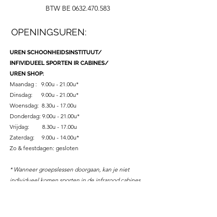
BTW BE
0632.470.583
OPENINGSUREN:
UREN SCHOONHEIDSINSTITUUT/
INFIVIDUEEL SPORTEN IR CABINES/
UREN SHOP:
Maandag : 9.00u - 21.00u*
Dinsdag: 9.00u - 21.00u*
Woensdag: 8.30u - 17.00u
Donderdag:
9.00u -
21.00u*
Vrijdag: 8.30u - 17
.00u
Zaterdag: 9.00u - 14.00u
*
Zo & feestdagen: gesloten
* Wanneer groepslessen doorgaan, kan je niet
individueel komen sporten in de infrarood cabines.
UREN GROEPSLESSEN:
Maandag : 18.00u tot 21.00u*