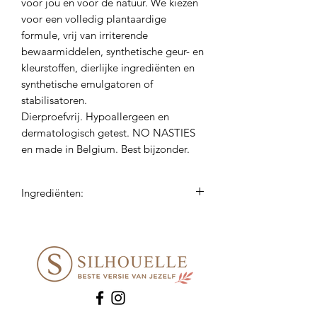
voor jou én voor de natuur. We kiezen
voor een volledig plantaardige
formule, vrij van irriterende
bewaarmiddelen, synthetische geur- en
kleurstoffen, dierlijke ingrediënten en
synthetische emulgatoren of
stabilisatoren.
Dierproefvrij. Hypoallergeen en
dermatologisch getest. NO NASTIES
en made in Belgium. Best bijzonder.
Ingrediënten:
vitis vinifera oil, prunus amygdalus
dulcis oil, glycine soja oil, menthol,
polyglyceryl-3 palmitate, glyceryl
caprylate, fragrance*, salicylic acid,
limonene**, linalool**, stearic acid,
sorbic acid.
* a unique secret blend of 100% natural