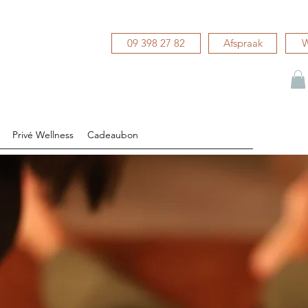
09 398 27 82
Afspraak
W
Privé Wellness
Cadeaubon