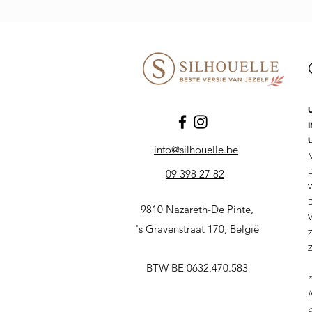
info@silhouelle.be
M
D
09 398 27 82
W
9810 Nazareth-De Pinte,
's Gravenstraat 170, België
Z
Z
BTW BE 0632.470.583
*
i
c