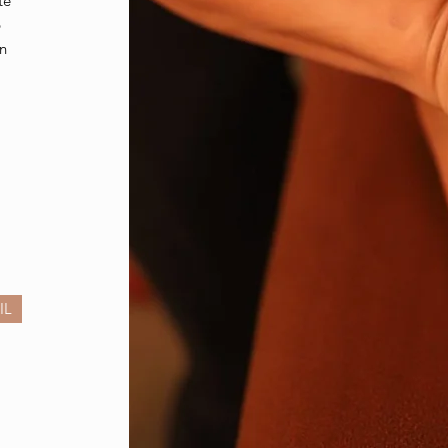
te
p
ën
e
n
IL