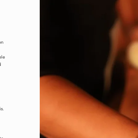
en
ele
d
is.
n