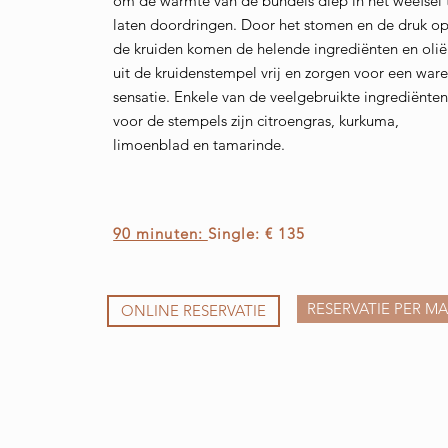
om de warmte van de bundels diep in het weefsel 
laten doordringen. Door het stomen en de druk o
de kruiden komen de helende ingrediënten en oli
uit de kruidenstempel vrij en zorgen voor een war
sensatie. Enkele van de veelgebruikte ingrediënte
voor de stempels zijn citroengras, kurkuma,
limoenblad en tamarinde.
90 minuten:
Single: € 135
RESERVATIE PER MA
ONLINE RESERVATIE