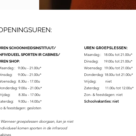
OPENINGSUREN:
UREN SCHOONHEIDSINSTITUUT/
UREN GROEPSLESSEN:
Maandag : 18.00u tot 21.00u*
INFIVIDUEEL SPORTEN IR CABINES/
Dinsdag: 19.00u tot 21.00u*
UREN SHOP:
aandag : 9.00u - 21.00u*
Woensdag: 19.00u tot 21.00u*
insdag: 9.00u - 21.00u*
Donderdag: 18.00u tot 21.00u*
oensdag: 8.30u - 17.00u
Vrijdag: niet
Donderdag:
9.00u -
21.00u*
Zaterdag: 11.00u tot 12.00u*
Vrijdag: 8.30u - 17
.00u
Zon- & feestdagen: niet
aterdag: 9.00u - 14.00u
*
Schoolvakanties: niet
o & feestdagen: gesloten
 Wanneer groepslessen doorgaan, kan je niet
ndividueel komen sporten in de infrarood
abines.