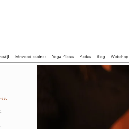
sstijl
Infrarood cabines
Yoga-Pilates
Acties
Blog
Webshop
wee.
.
.