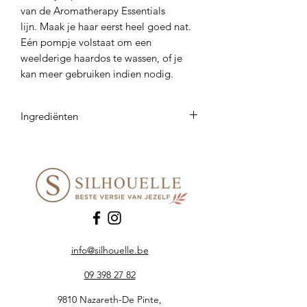
van de Aromatherapy Essentials
lijn. Maak je haar eerst heel goed nat.
Eén pompje volstaat om een
weelderige haardos te wassen, of je
kan meer gebruiken indien nodig.
Ingrediënten
Aqua, Coco-Glucoside, Lactic Acid,
Glycerin, Hydrolyzed Corn Starch, Beta
Vulgaris Root Extract, PCA Glyceryl
Oleate, Sodium Levulinate, Sodium
Anisate, Mentha Piperita Oil, Cananga
Odorata Flower Oil, Cymbopogon
Citratus Oil, Eucalyptus Globulus Leaf
Oil, Cedrus Deodara Wood Oil,
info@silhouelle.be
Vanillin, Pinus Sylvestris Leaf Oil, Citrus
09 398 27 82
Reticulata Peel Oil, Pelargonium
Graveolens Flower Oil, Rosmarinus
9810 Nazareth-De Pinte,