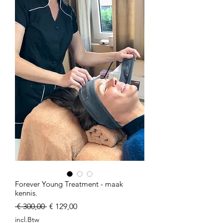
Forever Young Treatment - maak
kennis.
Normale
Verkoopprijs
 € 300,00 
€ 129,00
prijs
incl.Btw