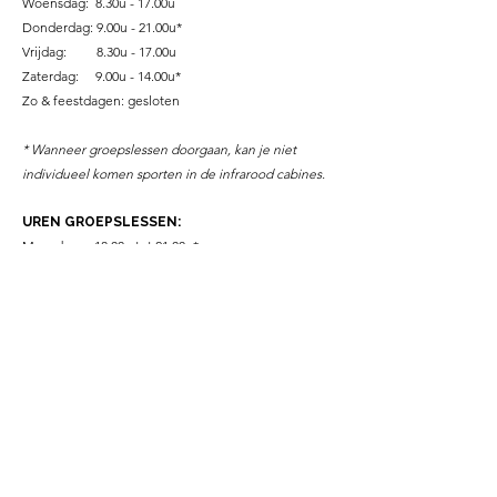
Woensdag: 8.30u - 17.00u
Donderdag:
9.00u -
21.00u*
Vrijdag: 8.30u - 17
.00u
Zaterdag: 9.00u - 14.00u
*
Zo & feestdagen: gesloten
* Wanneer groepslessen doorgaan, kan je niet
individueel komen sporten in de infrarood cabines.
UREN GROEPSLESSEN:
Maandag : 18.00u tot 21.00u*
Dinsdag: 19.00u tot 21.00u*
Woensdag: 19.00u tot 21.00u*
Donderdag: 18.00u tot 21.00u*
Vrijdag: niet
Zaterdag: 11.00u tot 12.00u*
Zon- & feestdagen: niet
Schoolvakanties: niet
UREN WELLNESS:
Maandag : 09.00u tot 00.00u