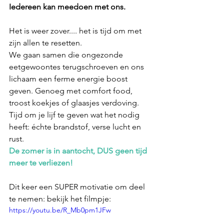
Iedereen kan meedoen met ons.
Het is weer zover.... het is tijd om met 
zijn allen te resetten. ⠀⠀⠀⠀⠀⠀⠀⠀⠀
We gaan samen die ongezonde 
eetgewoontes terugschroeven en ons 
lichaam een ferme energie boost 
geven. Genoeg met comfort food, 
troost koekjes of glaasjes verdoving. 
Tijd om je lijf te geven wat het nodig 
heeft: échte brandstof, verse lucht en 
rust.⠀
De zomer is in aantocht, DUS geen tijd 
meer te verliezen!
Dit keer een SUPER motivatie om deel 
te nemen: bekijk het filmpje:
https://youtu.be/R_Mb0pm1JFw