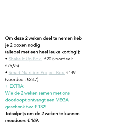
Om deze 2 weken deel te nemen heb 
je 2 boxen nodig 
(allebei met een heel leuke korting!):
• 
Shake It Up Box 
  €20 (voordeel: 
€76,95)
• 
Smart Nutrition Project Box 
 €149 
(voordeel: €28,7)
+ 
EXTRA: 
Wie de 2 weken samen met ons 
doorloopt ontvangt een MEGA 
geschenk twv. € 132!
Totaalprijs om de 2 weken te kunnen 
meedoen: € 169.