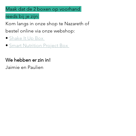
Maak dat de 2 boxen op voorhand 
reeds bij je zijn:
Kom langs in onze shop te Nazareth of 
bestel online via onze webshop:
• 
Shake It Up Box 
• 
Smart Nutrition Project Box 
We hebben er zin in!
Jaimie en Paulien