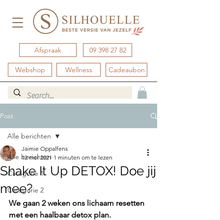
Afspraak
09 398 27 82
Webshop
Wellness
Cadeaubon
Post
Alle berichten
Jaimie Oppalfens
Alle berichten
12 mei 2021
1 minuten om te lezen
Shake It Up DETOX! Doe jij
Categorie 1
mee?
Categorie 2
We gaan 2 weken ons lichaam resetten 
met een haalbaar detox plan. 