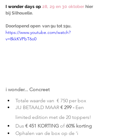
I wonder days op
 28, 29 en 30 oktober 
hier 
bij Silhouelle. 
Doorlopend open  van 9u tot 19u.
https://www.youtube.com/watch?
v=8kkKVPbT6o0
i wonder... Concreet
Totale waarde van  € 750 per box
JIJ BETAALD MAAR 
€ 299 - 
Een 
limited edition met de 20 toppers!
Dus 
€ 451 KORTING
 of 
60% korting
Ophalen van de box op de 'i 