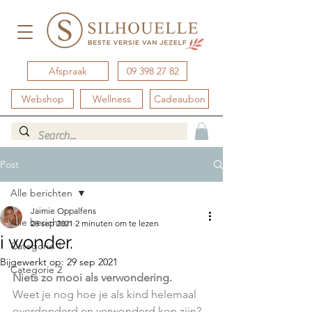
Afspraak
09 398 27 82
Webshop
Wellness
Cadeaubon
Post
Alle berichten
Jaimie Oppalfens
Alle berichten
28 sep 2021
2 minuten om te lezen
i wonder.
Categorie 1
Bijgewerkt op:
29 sep 2021
Categorie 2
Niets zo mooi als verwondering.
Weet je nog hoe je als kind helemaal 
overdonderd en verwonderd kon zijn?