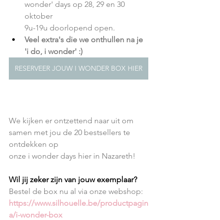
wonder' days op 28, 29 en 30 
oktober
9u-19u doorlopend open.
Veel extra's die we onthullen na je 
'i do, i wonder' :)
RESERVEER JOUW I WONDER BOX HIER
We kijken er ontzettend naar uit om 
samen met jou de 20 bestsellers te 
ontdekken op
onze i wonder days hier in Nazareth! 
Wil jij zeker zijn van jouw exemplaar? 
Bestel de box nu al via onze webshop: 
https://www.silhouelle.be/productpagin
a/i-wonder-box