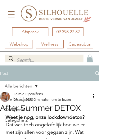
Afspraak
09 398 27 82
Webshop
Wellness
Cadeaubon
Post
Alle berichten
Jaimie Oppalfens
Alle berichten
23 aug 2020
2 minuten om te lezen
After Summer DETOX
Categorie 1
Weet je nog, onze lockdowndetox?
Categorie 2
Dat was toch ongelofelijk hoe we er 
met zijn allen voor gegaan zijn. Wat 