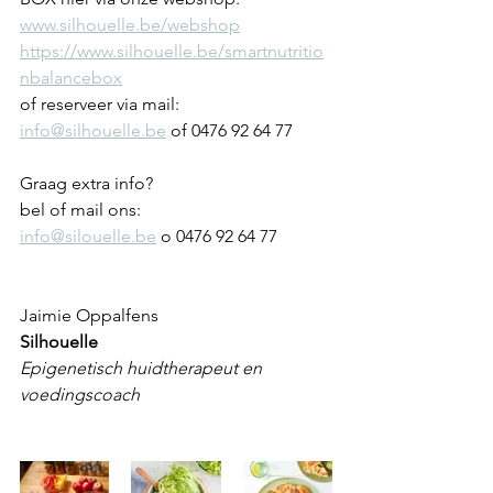
www.silhouelle.be/webshop
https://www.silhouelle.be/smartnutritio
nbalancebox
of reserveer via mail: 
info@silhouelle.be
 of 0476 92 64 77
Graag extra info?
bel of mail ons: 
info@silouelle.be
 o 0476 92 64 77
Jaimie Oppalfens
Silhouelle
Epigenetisch huidtherapeut en 
voedingscoach