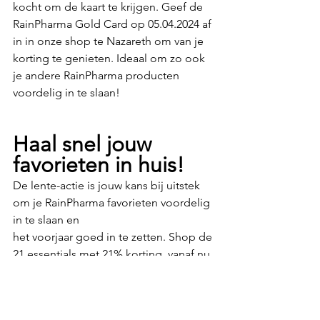
kocht om de kaart te krijgen. Geef de 
RainPharma Gold Card op 05.04.2024 af 
in in onze shop te Nazareth om van je 
korting te genieten. Ideaal om zo ook 
je andere RainPharma producten 
voordelig in te slaan!
Haal snel jouw 
favorieten in huis!
De lente-actie is jouw kans bij uitstek 
om je RainPharma favorieten voordelig 
in te slaan en
het voorjaar goed in te zetten. Shop de 
21 essentials met 21% korting, vanaf nu 
tot en met
21 maart. De actie is zowel geldig in 
een RainPharma winkelpunt als online.