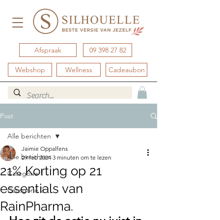
Afspraak
09 398 27 82
Webshop
Wellness
Cadeaubon
Post
Alle berichten
Jaimie Oppalfens
Alle berichten
29 feb 2024
3 minuten om te lezen
21% Korting op 21
Categorie 1
essentials van
Categorie 2
RainPharma.