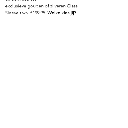
exclusieve 
gouden
 of 
zilveren
 Glass 
Sleeve t.w.v. €199,95. 
Welke kies jij?