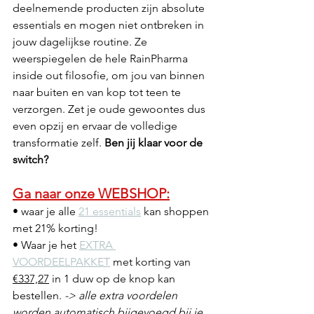
deelnemende producten zijn absolute 
essentials en mogen niet ontbreken in 
jouw dagelijkse routine. Ze 
weerspiegelen de hele RainPharma 
inside out filosofie, om jou van binnen 
naar buiten en van kop tot teen te 
verzorgen. Zet je oude gewoontes dus 
even opzij en ervaar de volledige 
transformatie zelf. 
Ben jij klaar voor de 
switch?
Ga naar onze WEBSHOP:
• waar je alle 
21 essentials
 kan shoppen 
met 21% korting!
• Waar je het 
EXTRA 
VOORDEELPAKKET
 met korting van 
€337,27
 in 1 duw op de knop kan 
bestellen. 
-> alle extra voordelen 
worden automatisch bijgevoegd bij je 